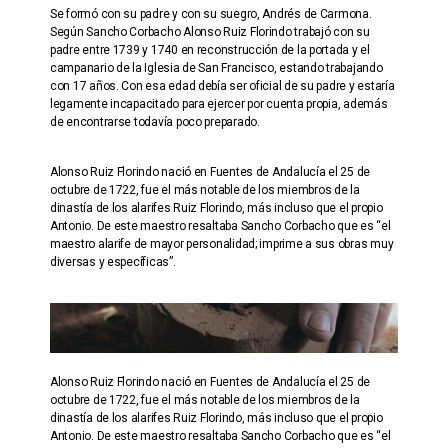
Se formó con su padre y con su suegro, Andrés de Carmona.
Según Sancho Corbacho Alonso Ruiz Florindo trabajó con su
padre entre 1739 y 1740 en reconstrucción de la portada y el
campanario de la Iglesia de San Francisco, estando trabajando
con 17 años. Con esa edad debía ser oficial de su padre y estaría
legamente incapacitado para ejercer por cuenta propia, además
de encontrarse todavía poco preparado.
Alonso Ruiz Florindo nació en Fuentes de Andalucía el 25 de
octubre de 1722, fue el más notable de los miembros de la
dinastía de los alarifes Ruiz Florindo, más incluso que el propio
Antonio. De este maestro resaltaba Sancho Corbacho que es “el
maestro alarife de mayor personalidad; imprime a sus obras muy
diversas y específicas”.
Alonso Ruiz Florindo nació en Fuentes de Andalucía el 25 de
octubre de 1722, fue el más notable de los miembros de la
dinastía de los alarifes Ruiz Florindo, más incluso que el propio
Antonio. De este maestro resaltaba Sancho Corbacho que es “el