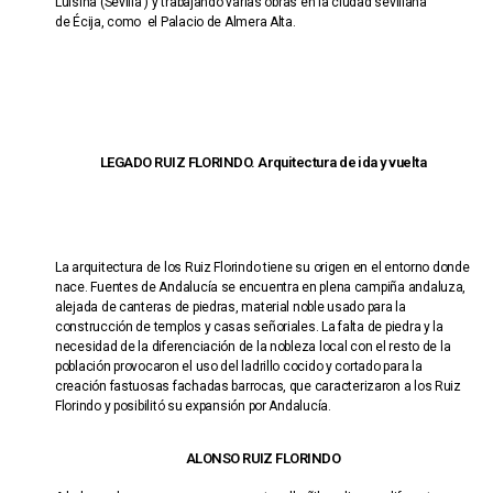
Luisina (Sevilla ) y trabajando varias obras en la ciudad sevillana
de Écija, como el Palacio de Almera Alta.
LEGADO RUIZ FLORINDO. Arquitectura de ida y vuelta
La arquitectura de los Ruiz Florindo tiene su origen en el entorno donde
nace. Fuentes de Andalucía se encuentra en plena campiña andaluza,
alejada de canteras de piedras, material noble usado para la
construcción de templos y casas señoriales. La falta de piedra y la
necesidad de la diferenciación de la nobleza local con el resto de la
población provocaron el uso del ladrillo cocido y cortado para la
creación fastuosas fachadas barrocas, que caracterizaron a los Ruiz
Florindo y posibilitó su expansión por Andalucía.
ALONSO RUIZ FLORINDO