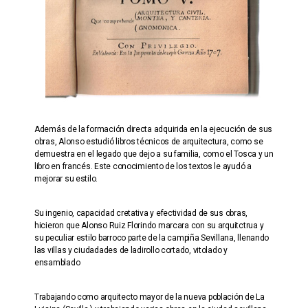
Además de la formación directa adquirida en la ejecución de sus
obras, Alonso estudió libros técnicos de arquitectura, como se
demuestra en el legado que dejo a su familia, como el Tosca y un
libro en francés. Este conocimiento de los textos le ayudó a
mejorar su estilo.
Su ingenio, capacidad cretativa y efectividad de sus obras,
hicieron que Alonso Ruiz Florindo marcara con su arquitctrua y
su peculiar estilo barroco parte de la campiña Sevillana, llenando
las villas y ciudadades de ladirollo cortado, vitolado y
ensamblado
Trabajando como arquitecto mayor de la nueva población de La