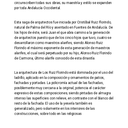
circunscriben todas sus obras; su maestría y estilo se expanden
por toda Andalucía Occidental.
Esta saga de arquitectos fue iniciada por Cristóbal Ruiz Florindo,
natural de Palma del Río y asentado en Fuentes de Andalucía. De
los hijos de éste, será Juan el que abra camino a la generación
de arquitectos puesto que de los cinco hijos que tuvo, cuatro se
desarrollaron como maestros alarifes, siendo Alonso Ruiz
Florindo el máximo exponente de esta generación de maestros
alarifes, el cual será perpetuado por su hijo, Alonso Ruiz Florindo
de Carmona, último alarife conocido de esta dinastía.
La arquitectura de Los Ruiz Florindo está dominada por el uso del
ladrillo, aplicado en la composición y ornamentos de patios,
fachadas y portadas. La policromía actual de las fachadas,
posiblemente muy cercana a la original, potencia el carácter
expresivo de estas composiciones; siendo pintadas de almagra
intenso las superficies con relieve, en contraste con el blanco del
resto de la fachada. El uso de la yesería también es
generalizado, pero solamente en los interiores de las
construcciones, sobre todo en las religiosas