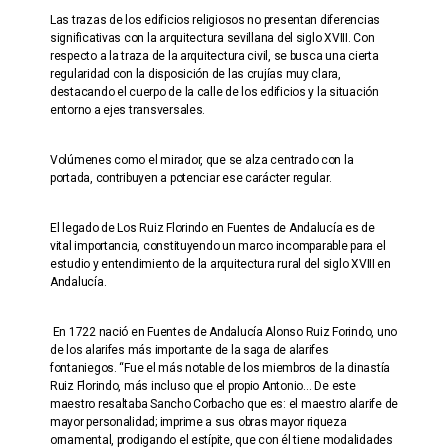
Las trazas de los edificios religiosos no presentan diferencias
significativas con la arquitectura sevillana del siglo XVIII. Con
respecto a la traza de la arquitectura civil, se busca una cierta
regularidad con la disposición de las crujías muy clara,
destacando el cuerpo de la calle de los edificios y la situación
entorno a ejes transversales.
Volúmenes como el mirador, que se alza centrado con la
portada, contribuyen a potenciar ese carácter regular.
El legado de Los Ruiz Florindo en Fuentes de Andalucía es de
vital importancia, constituyendo un marco incomparable para el
estudio y entendimiento de la arquitectura rural del siglo XVIII en
Andalucía.
En 1722 nació en Fuentes de Andalucía Alonso Ruiz Forindo, uno
de los alarifes más importante de la saga de alarifes
fontaniegos. “Fue el más notable de los miembros de la dinastía
Ruiz Florindo, más incluso que el propio Antonio… De este
maestro resaltaba Sancho Corbacho que es: el maestro alarife de
mayor personalidad; imprime a sus obras mayor riqueza
ornamental, prodigando el estípite, que con él tiene modalidades